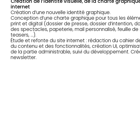
Création de l’identité visuelle, de la charte graphique
internet
Création d’une nouvelle identité graphique.
Conception d’une charte graphique pour tous les élé
print et digital (dossier de presse, dossier d’intention, 
des spectacles, papeterie, mail personnalisé, feuille de
teasers, …).
Étude et refonte du site internet : rédaction du cahier 
du contenu et des fonctionnalités, création UI, optimisa
de la partie administrable, suivi du développement. Cr
newsletter.