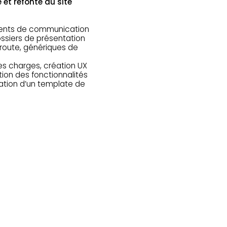
 et refonte du site
ments de communication
dossiers de présentation
 route, génériques de
des charges, création UX
tion des fonctionnalités
éation d’un template de